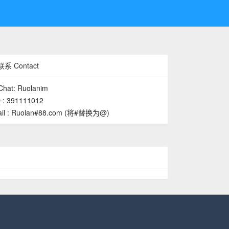
系 Contact
hat: Ruolanim
 : 391111012
il : Ruolan#88.com (将#替换为@)