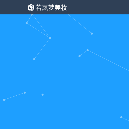
若岚梦美妆