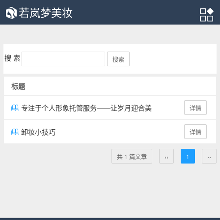
若岚梦美妆
搜 索
搜索
标题
专注于个人形象托管服务——让岁月迎合美
详情
卸妆小技巧
详情
共 1 篇文章
‹‹
1
››